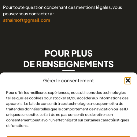
Pour toute question concernant ces mentions légales, vous
pouvez nous contacter à :
athairsoft@gmail.com
POUR PLUS
DE RENSEIGNEMENTS
Règlement intérieur
FAQ
HelloAsso
Gérer le consentement
Mentions légales
Politique de confidentialité
Pour offrir les meilleures expériences, nous utilisons des technologies
telles que les cookies pour stocker et/ou accéder aux informations des
appareils. Le fait de consentir à ces technologies nous permettra de
traiter des données telles que le comportement de navigation ou les ID
La Grenouillière, 44330 La Chapelle-Heulin, France
uniques sur ce site. Le fait de ne pas consentir ou de retirer son
consentement peut avoir un effet négatif sur certaines caractéristiques
et fonctions.
L’ATH est une association d’airsoft située