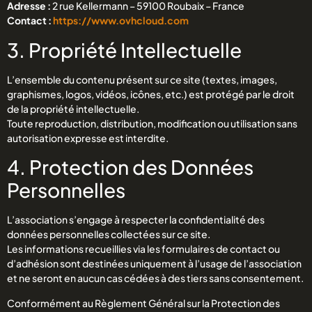
Adresse :
2 rue Kellermann – 59100 Roubaix – France
Contact :
https://www.ovhcloud.com
3. Propriété Intellectuelle
L’ensemble du contenu présent sur ce site (textes, images,
graphismes, logos, vidéos, icônes, etc.) est protégé par le droit
de la propriété intellectuelle.
Toute reproduction, distribution, modification ou utilisation sans
autorisation expresse est interdite.
4. Protection des Données
Personnelles
L’association s’engage à respecter la confidentialité des
données personnelles collectées sur ce site.
Les informations recueillies via les formulaires de contact ou
d’adhésion sont destinées uniquement à l’usage de l’association
et ne seront en aucun cas cédées à des tiers sans consentement.
Conformément au Règlement Général sur la Protection des