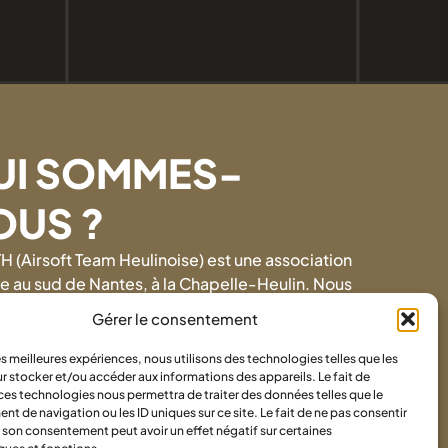
UI SOMMES-
OUS ?
H (Airsoft Team Heulinoise) est une association
ée au sud de Nantes, à la Chapelle-Heulin. Nous
sons des parties type flex, roleplay et roletac.
Gérer le consentement
s proposons une adhésion annuelle disponible
les meilleures expériences, nous utilisons des technologies telles que les
sur notre interface HelloAsso. Elle vous permet
r stocker et/ou accéder aux informations des appareils. Le fait de
éder aux parties et drills que nous organisons,
ces technologies nous permettra de traiter des données telles que le
 de navigation ou les ID uniques sur ce site. Le fait de ne pas consentir
e priorité pour nos parties externes et un patch
r son consentement peut avoir un effet négatif sur certaines
vous est offert !