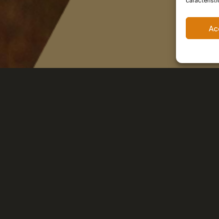
caractéristi
En 
Ac